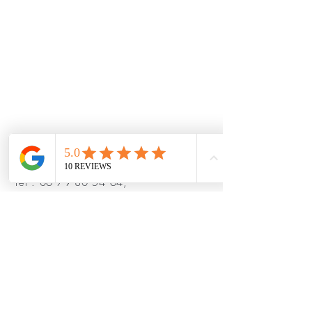
34 rue des Archives, 75004
Paris, France
Tél :
06 79 80 54 64
,
oselebonheur@gmail.com
Politique de cookies
Politique de confidentialité
©2024. Adrian Parfene