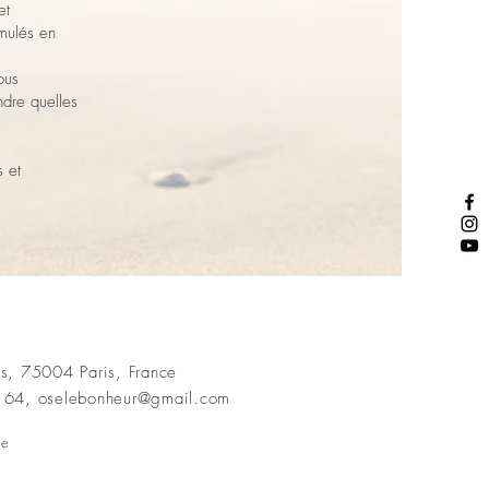
et
rmulés en
ous
dre quelles
s et
s, 75004 Paris, France
4 64,
oselebonheur@gmail.com
ne